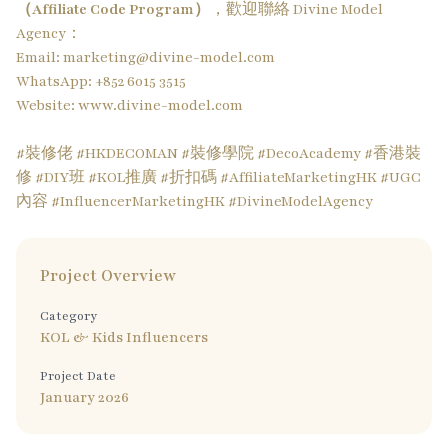
（Affiliate Code Program）
，歡迎聯絡 Divine Model
Agency：
Email:
marketing@divine-model.com
WhatsApp: +852 6015 3515
Website:
www.divine-model.com
#裝修佬 #HKDECOMAN #裝修學院 #DecoAcademy #香港裝
修 #DIY班 #KOL推廣 #折扣碼 #AffiliateMarketingHK #UGC
內容 #InfluencerMarketingHK #DivineModelAgency
Project Overview
Category
KOL & Kids Influencers
Project Date
January 2026