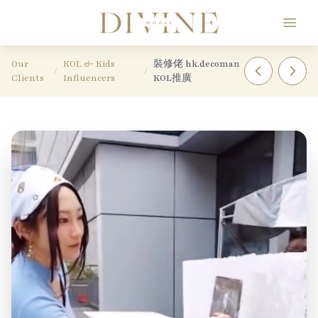
Divine Model Agency
Our
KOL & Kids
裝修佬 hk.decoman
/
/
Clients
Influencers
KOL推廣