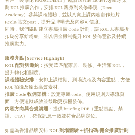
客戶「裝修佬 HKDECOMAN」邀請 Divine Model Agency 策
劃 KOL 推廣合作，安排 KOL 親身到裝修學院（Deco-
Academy）參與課程體驗，並以真實上課內容創作短片
Reels/貼文post，提升品牌曝光及內容可信度。
同時，我們協助建立專屬推廣 Code 計劃，讓 KOL 以專屬折
扣碼分享給粉絲，並以佣金機制提升 KOL 發佈意欲及持續
推廣動力。
服務亮點 | Service Highlight
KOL 配對與邀約
：按受眾匹配家居、裝修、生活類 KOL，
提升轉化相關度。​
課程體驗安排
：安排上課檔期、到場流程及內容重點，方便
KOL 拍攝及輸出高質素材。​
推廣 Code 收佣架構
：設定專屬 code、使用規則與導流頁
面，方便追蹤成效並鼓勵更積極發佈。​
內容方向與合規溝通
：提供 briefing PDF（重點賣點、禁
語、CTA），確保訊息一致並符合品牌定位。​
如需為香港品牌安排
KOL 到場體驗＋折扣碼/佣金推廣計劃