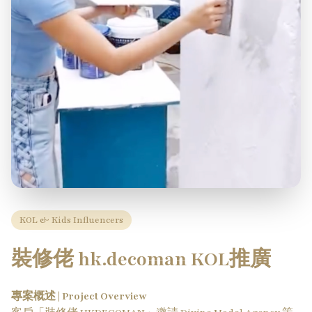
KOL & Kids Influencers
裝修佬 hk.decoman KOL推廣
專案概述 | Project Overview