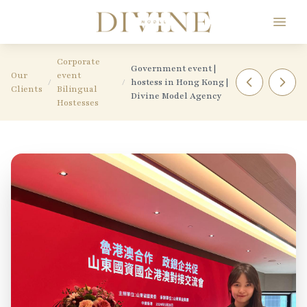
Divine Model Agency
Corporate
Government event |
Our
event
/
/
hostess in Hong Kong |
Clients
Bilingual
Divine Model Agency
Hostesses