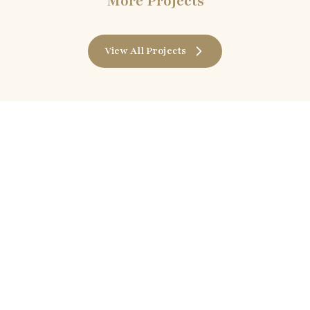
More Projects
View All Projects
Shine With Divine
Follow us on
Facebook
Instagram
YouTube
LinkedIn