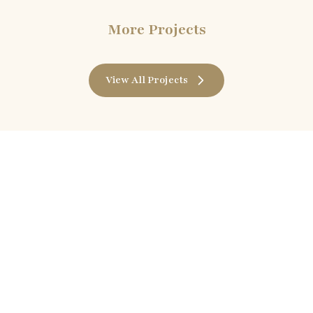
More Projects
View All Projects
ne
Addre
515
Unit No
 available)
No.63 M
Hong K
(Castin
y:
marketing@divine-model.com