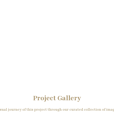
Project Gallery
sual journey of this project through our curated collection of im