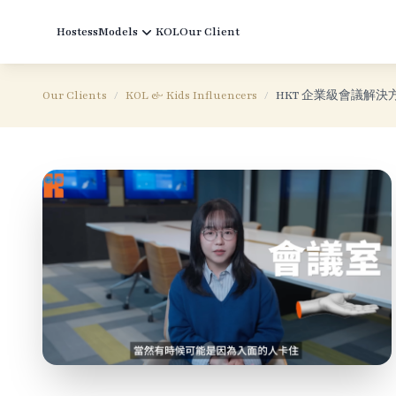
Hostess
Models
KOL
Our Client
Our Clients
/
KOL & Kids Influencers
/
HKT 企業級會議解決方案｜Tec